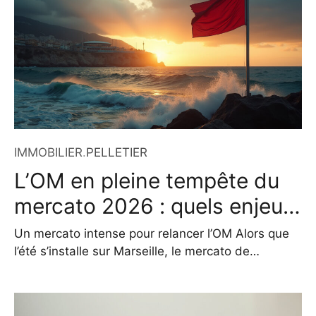
répondre aux besoins variés des particuliers, des
professionnels et des collectivités.
IMMOBILIER
.
PELLETIER
L’OM en pleine tempête du
mercato 2026 : quels enjeux
à Marseille ?
Un mercato intense pour relancer l’OM Alors que
l’été s’installe sur Marseille, le mercato de
l’Olympique de Marseille s’accélère, marqué par
des changements profonds dans l’organigramme
et l’effectif. Après une saison décevante sur le