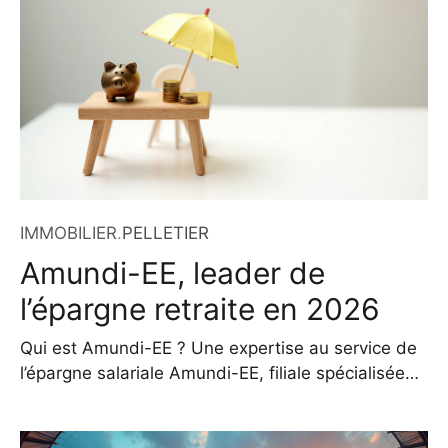
plan sportif, le club a changé d’entraîneur, misant
sur Bruno Genesio pour redonner du souffle à un
projet en panne d’ambition.
IMMOBILIER
.
PELLETIER
Amundi-EE, leader de
l’épargne retraite en 2026
Qui est Amundi-EE ? Une expertise au service de
l’épargne salariale Amundi-EE, filiale spécialisée
du groupe Amundi, est le premier acteur de
l’épargne salariale et retraite en France. Elle se
concentre exclusivement sur les dispositifs