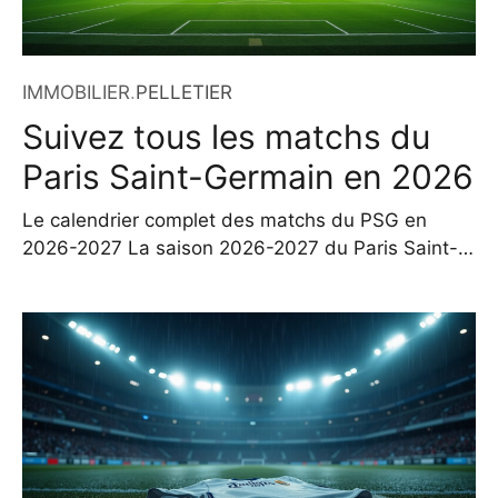
IMMOBILIER
.
PELLETIER
Suivez tous les matchs du
Paris Saint-Germain en 2026
Le calendrier complet des matchs du PSG en
2026-2027 La saison 2026-2027 du Paris Saint-
Germain s’annonce dense et exigeante, avec une
participation active sur plusieurs fronts : Ligue 1,
Ligue des Champions et Coupe de France. Dès le
mois d’août, le club entre en compétition avec un
déplacement attendu face au Stade Rennais,
programmé le