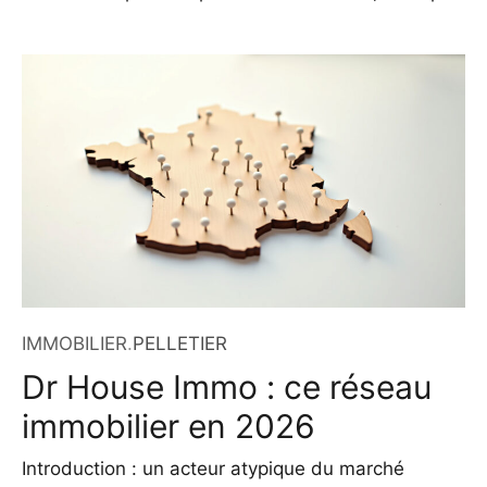
un ensemble de marchés internationaux qui
interagissent en temps réel. À Londres, la London
Bullion Market Association (LBMA) joue un rôle
central en publiant deux fois par jour un prix de
référence
IMMOBILIER
.
PELLETIER
Dr House Immo : ce réseau
immobilier en 2026
Introduction : un acteur atypique du marché