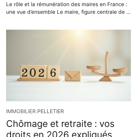
Le rôle et la rémunération des maires en France :
une vue d’ensemble Le maire, figure centrale de la
vie communale, perçoit une indemnité pour
l’exercice de ses fonctions. Cette rémunération,
encadrée par la loi, varie principalement en
fonction de la taille de la commune qu’il
administre. En 2026, les règles restent
inchangées, mais il
IMMOBILIER
.
PELLETIER
Chômage et retraite : vos
droits en 2026 expliqués