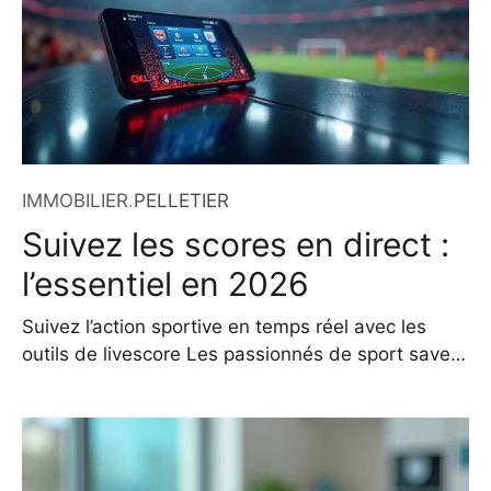
séduire les passionnés de
IMMOBILIER
.
PELLETIER
Suivez les scores en direct :
l’essentiel en 2026
Suivez l’action sportive en temps réel avec les
outils de livescore Les passionnés de sport savent
à quel point chaque seconde peut tout changer.
Un but en fin de match, un service décisif, un
panier à trois points sous la sirène : ces moments
d’intensité méritent d’être vécus au plus près,
même à distance. C’est