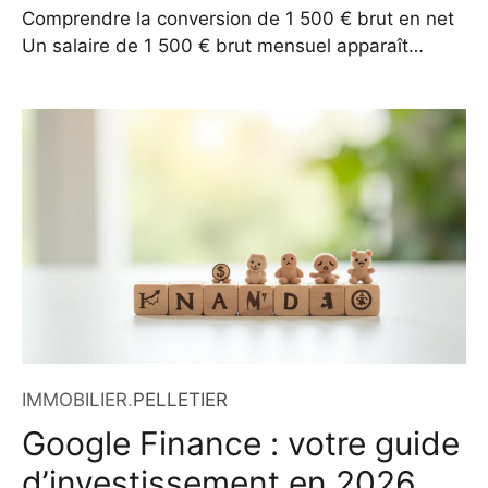
2026 ?
Comprendre la conversion de 1 500 € brut en net
Un salaire de 1 500 € brut mensuel apparaît
régulièrement dans les offres d’emploi, surtout
pour les postes à temps partiel ou en début de
carrière. Pourtant, ce montant ne correspond pas
à ce que vous touchez réellement. En 2026, avec
un SMIC porté à
IMMOBILIER
.
PELLETIER
Google Finance : votre guide
d’investissement en 2026