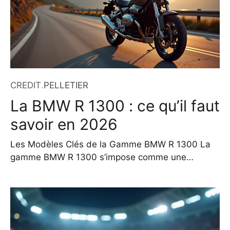
CREDIT
.
PELLETIER
La BMW R 1300 : ce qu’il faut
savoir en 2026
Les Modèles Clés de la Gamme BMW R 1300 La
gamme BMW R 1300 s’impose comme une
référence dans le monde des motos grandes
routières et trail tout-terrain. Elle incarne une
évolution marquante du légendaire moteur Boxer,
alliant puissance, technologie et polyvalence. En
2026, les modèles de cette gamme continuent de