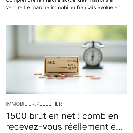
Comprendre le marché actuel des maisons à
vendre Le marché immobilier français évolue en
2026 avec des dynamiques variées selon les
régions. Si certaines zones comme la Gironde,
l’Hérault ou la Dordogne restent très prisées,
d’autres départements en province retrouvent un
intérêt croissant grâce à des prix plus accessibles
et une qualité de vie attractive.
IMMOBILIER
.
PELLETIER
1500 brut en net : combien
recevez-vous réellement en