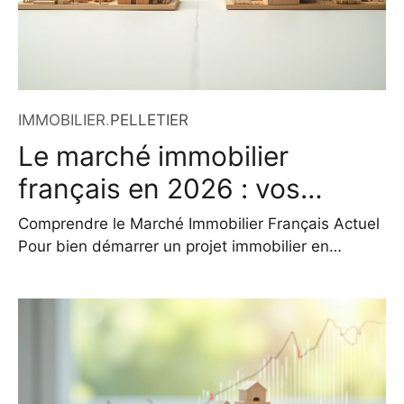
IMMOBILIER
.
PELLETIER
Le marché immobilier
français en 2026 : vos
projets réussis
Comprendre le Marché Immobilier Français Actuel
Pour bien démarrer un projet immobilier en
France, il est fondamental de cerner les
dynamiques du marché. En 2026, l’immobilier
affiche une diversité régionale marquée : les
grandes métropoles comme Paris ou Lyon
maintiennent des prix élevés, tandis que certaines
zones rurales ou périurbaines offrent des
opportunités de valorisation