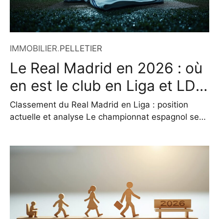
IMMOBILIER
.
PELLETIER
Le Real Madrid en 2026 : où
en est le club en Liga et LDC
?
Classement du Real Madrid en Liga : position
actuelle et analyse Le championnat espagnol se
distingue par son niveau élevé et ses duels serrés
entre les clubs majeurs. À mi-parcours de la
saison, le Real Madrid occupe la deuxième place
du classement avec 49 points engrangés en 19
matchs disputés. Ce total est le fruit