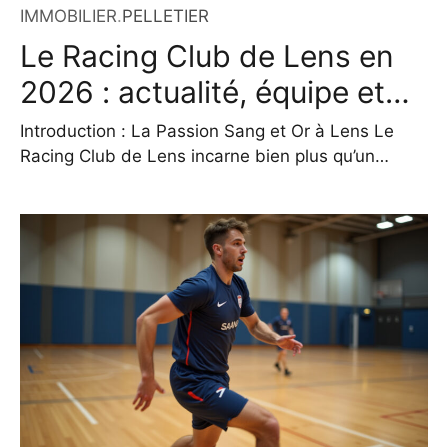
IMMOBILIER
.
PELLETIER
Le Racing Club de Lens en
2026 : actualité, équipe et
ambitions
Introduction : La Passion Sang et Or à Lens Le
Racing Club de Lens incarne bien plus qu’un
simple club de football. Né en 1906, il est devenu
un pilier identitaire de la ville et de tout le bassin
minier du Nord-Pas-de-Calais. Ancré dans une
histoire marquée par les réalités sociales et
économiques de la