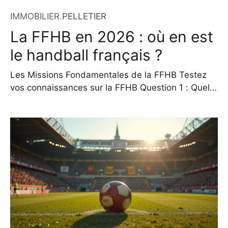
IMMOBILIER
.
PELLETIER
La FFHB en 2026 : où en est
le handball français ?
Les Missions Fondamentales de la FFHB Testez
vos connaissances sur la FFHB Question 1 : Quelle
est la fonction principale de la FFHB en lien avec
les clubs amateurs ? Organiser les championnats
professionnels uniquement Gérer les compétitions
amateurs et soutenir le développement local
Commercialiser les droits TV des matchs
internationaux Voir le résultat La