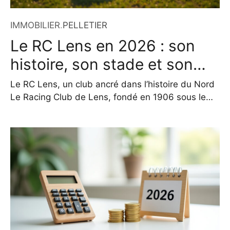
IMMOBILIER
.
PELLETIER
Le RC Lens en 2026 : son
histoire, son stade et son
équipe
Le RC Lens, un club ancré dans l’histoire du Nord
Le Racing Club de Lens, fondé en 1906 sous le
nom de Racing Club lensois, incarne bien plus
qu’un simple club de football. Situé au cœur de
l’Artois, dans le Pas-de-Calais, il est le reflet d’une
identité régionale forte, façonnée par un héritage
social, industriel