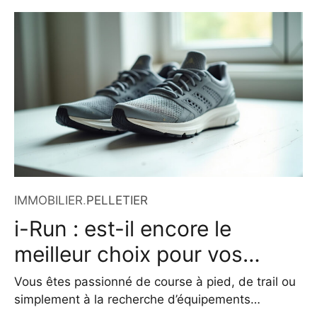
figurent pas au grand jour dans les comptes, mais
pèsent pourtant lourd dans l’avenir financier de
l’organisation. L’un de ces indicateurs essentiels
est l’obligation de prestation accumulée, ou ABO. Il
s’agit du montant que l’entreprise devrait
IMMOBILIER
.
PELLETIER
i-Run : est-il encore le
meilleur choix pour vos
chaussures de sport en
Vous êtes passionné de course à pied, de trail ou
2026 ?
simplement à la recherche d’équipements