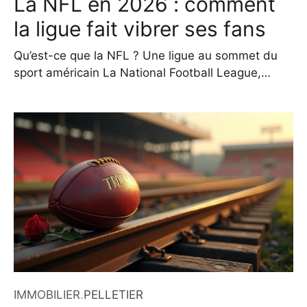
La NFL en 2026 : comment
la ligue fait vibrer ses fans
Qu’est-ce que la NFL ? Une ligue au sommet du
sport américain La National Football League,
couramment appelée NFL, continue d’occuper une
place centrale dans le paysage sportif mondial en
2026. Bien qu’elle ait ses racines profondément
ancrées aux États-Unis, son influence s’étend
désormais à travers le globe, attirant un public
toujours plus large, notamment
IMMOBILIER
.
PELLETIER