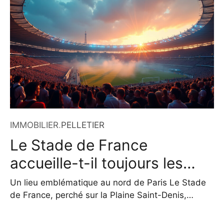
destinés aux entreprises et à leurs salariés, avec
une expertise reconnue dans la gestion de plans
d’épargne, de retraite et
IMMOBILIER
.
PELLETIER
Le Stade de France
accueille-t-il toujours les
grands événements en 2026
Un lieu emblématique au nord de Paris Le Stade
?
de France, perché sur la Plaine Saint-Denis,
domine le paysage urbain de l’Île-de-France
comme un symbole vivant de rassemblement