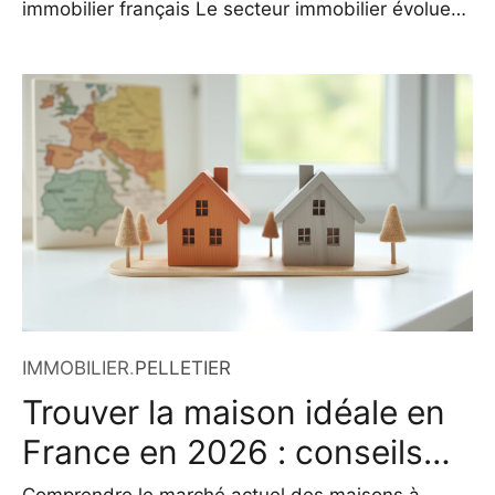
immobilier français Le secteur immobilier évolue
rapidement, et de nouveaux modèles
apparaissent pour répondre à une demande de
transparence, de proximité et de flexibilité. Dr
House Immo s’inscrit pleinement dans cette
dynamique. Ce réseau ne ressemble à aucun
autre : pas d’agences physiques, pas de
bureaucratie lourde, mais
IMMOBILIER
.
PELLETIER
Trouver la maison idéale en
France en 2026 : conseils
pratiques