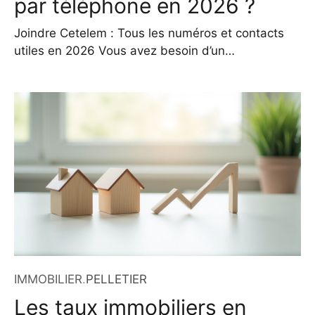
par téléphone en 2026 ?
Joindre Cetelem : Tous les numéros et contacts
utiles en 2026 Vous avez besoin d’un
accompagnement personnalisé concernant votre
crédit à la consommation, votre prêt personnel ou
une demande de rachat de crédits ? Cetelem,
filiale de BNP Paribas Personal Finance, met à
disposition plusieurs canaux de contact pour
répondre à vos questions, que vous
IMMOBILIER
.
PELLETIER
Les taux immobiliers en