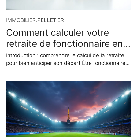
IMMOBILIER
.
PELLETIER
Comment calculer votre
retraite de fonctionnaire en
2026 ?
Introduction : comprendre le calcul de la retraite
pour bien anticiper son départ Être fonctionnaire,
c’est bénéficier d’un régime de retraite particulier,
plus avantageux que le régime général dans
certains aspects. Mais son mode de calcul peut
sembler complexe. En 2026, les règles ont évolué
avec la réforme des retraites, et il est essentiel de