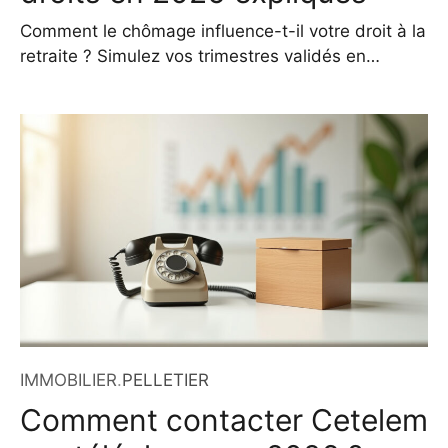
Comment le chômage influence-t-il votre droit à la
retraite ? Simulez vos trimestres validés en
période de chômage Estimez combien de
trimestres vous pouvez valider grâce à vos
allocations chômage. Nombre d’années
indemnisées par Pôle Emploi : Avez-vous été en
invalidité ou maladie longue durée ? NonOui
Calculer Trimestres estimés : Être au chômage
avant
IMMOBILIER
.
PELLETIER
Comment contacter Cetelem