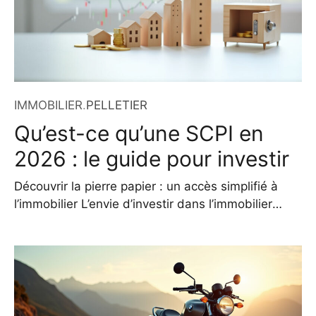
IMMOBILIER
.
PELLETIER
Qu’est-ce qu’une SCPI en
2026 : le guide pour investir
Découvrir la pierre papier : un accès simplifié à
l’immobilier L’envie d’investir dans l’immobilier
sans en subir les contraintes est une motivation
de plus en plus partagée. Pourtant, l’achat direct
d’un bien locatif exige un capital conséquent, une
gestion quotidienne prenante et une exposition
concentrée aux aléas du marché. Heureusement,
une alternative existe : la