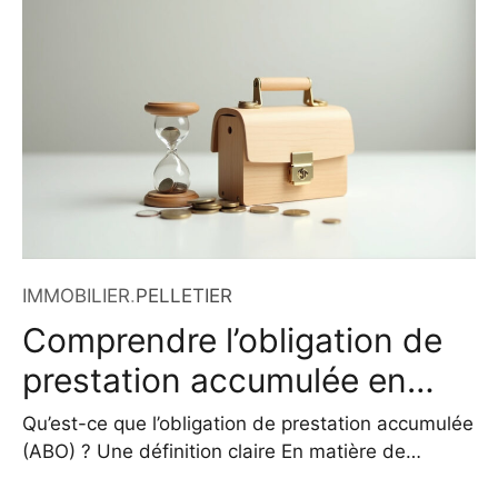
sportif et culturel. En 2026, près de trois
décennies après son inauguration, il reste le plus
grand stade du pays, accueillant chaque année
des dizaines d’événements d’envergure.
IMMOBILIER
.
PELLETIER
Comprendre l’obligation de
prestation accumulée en
2026
Qu’est-ce que l’obligation de prestation accumulée
(ABO) ? Une définition claire En matière de
gestion d’entreprise, certains engagements ne