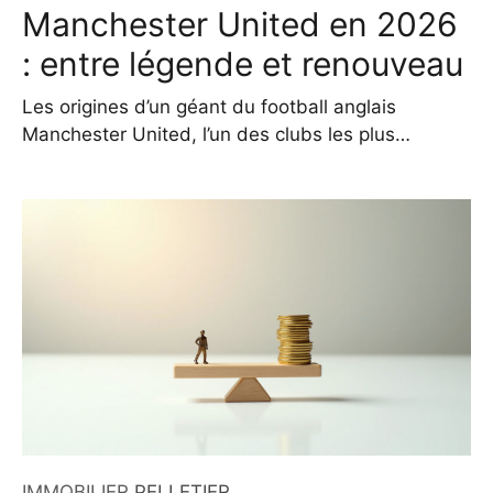
Manchester United en 2026
: entre légende et renouveau
Les origines d’un géant du football anglais
Manchester United, l’un des clubs les plus
emblématiques du football mondial, tire ses
racines de Newton Heath, une équipe fondée en
1878 par des employés de la compagnie
ferroviaire Lancashire and Yorkshire Railway. Ce
n’est qu’en 1902, grâce à l’intervention décisive de
John Henry Davies qui sauva le
IMMOBILIER
.
PELLETIER