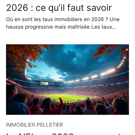
2026 : ce qu’il faut savoir
Où en sont les taux immobiliers en 2026 ? Une
hausse progressive mais maîtrisée Les taux
immobiliers en 2026 poursuivent une tendance de
hausse progressive, sans brusquerie, mais avec
une constance qui modifie profondément le
paysage du financement immobilier.
Contrairement aux soubresauts observés entre
2022 et 2023, cette période se caractérise par
des ajustements mesurés,
IMMOBILIER
.
PELLETIER