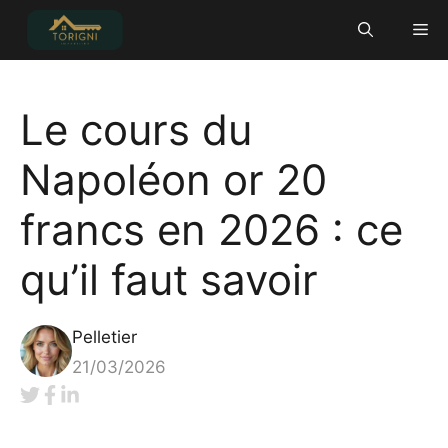
Aller
Me
au
contenu
Le cours du
Napoléon or 20
francs en 2026 : ce
qu’il faut savoir
Pelletier
21/03/2026