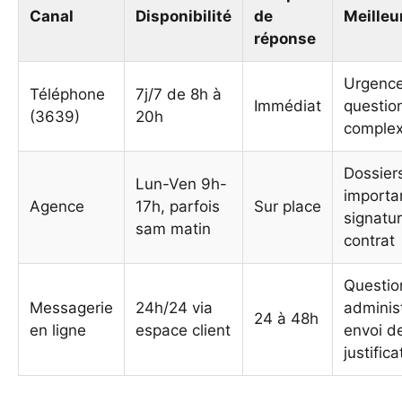
Canal
Disponibilité
de
Meilleu
réponse
Urgence
Téléphone
7j/7 de 8h à
Immédiat
questio
(3639)
20h
comple
Dossier
Lun-Ven 9h-
importa
Agence
17h, parfois
Sur place
signatu
sam matin
contrat
Questio
Messagerie
24h/24 via
administ
24 à 48h
en ligne
espace client
envoi d
justifica