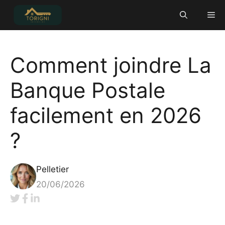
Aller
Me
au
contenu
Comment joindre La
Banque Postale
facilement en 2026
?
Pelletier
20/06/2026