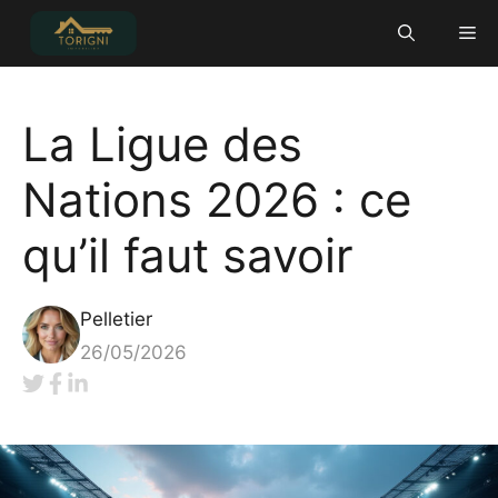
Aller
Me
au
contenu
La Ligue des
Nations 2026 : ce
qu’il faut savoir
Pelletier
26/05/2026