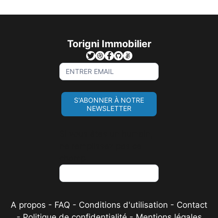
Torigni Immobilier
Sign
Up
For
S'ABONNER À NOTRE
Newsletter
NEWSLETTER
Si vous êtes un humain,
ne remplissez pas ce
champ.
A propos
-
FAQ
-
Conditions d'utilisation
-
Contact
-
Politique de confidentialité
-
Mentions légales