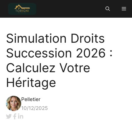
Aller
Me
au
contenu
Simulation Droits
Succession 2026 :
Calculez Votre
Héritage
Pelletier
10/12/2025