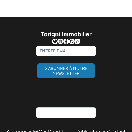
Torigni Immobilier
Sign
Up
For
S'ABONNER À NOTRE
Newsletter
NEWSLETTER
Si vous êtes un humain,
ne remplissez pas ce
champ.
A propos
-
FAQ
-
Conditions d'utilisation
-
Contact