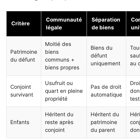
Communauté
Séparation
Co
Critère
légale
de biens
uni
Moitié des
Biens du
Tou
Patrimoine
biens
défunt
sau
du défunt
communs +
uniquement
au c
biens propres
Usufruit ou
Droi
Conjoint
Pas de droit
quart en pleine
don
survivant
automatique
propriété
tes
Héritent du
Héritent du
Hér
Enfants
reste après
patrimoine
conj
conjoint
du parent
don