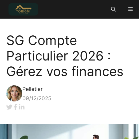
Aller
Me
au
contenu
SG Compte
Particulier 2026 :
Gérez vos finances
Pelletier
09/12/2025