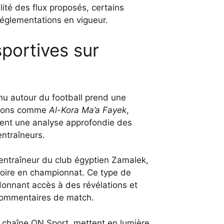
ilité des flux proposés, certains
églementations en vigueur.
sportives sur
nu autour du football prend une
sions comme
Al-Kora Ma’a Fayek
,
frent une analyse approfondie des
ntraîneurs.
 entraîneur du club égyptien Zamalek,
ctoire en championnat. Ce type de
 donnant accès à des révélations et
commentaires de match.
 chaîne ON Sport, mettent en lumière