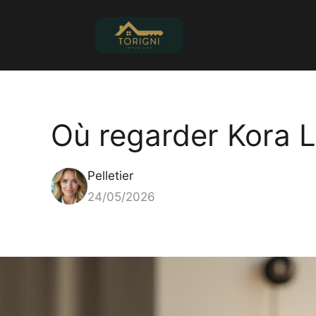
Aller
au
contenu
Où regarder Kora L
Pelletier
24/05/2026