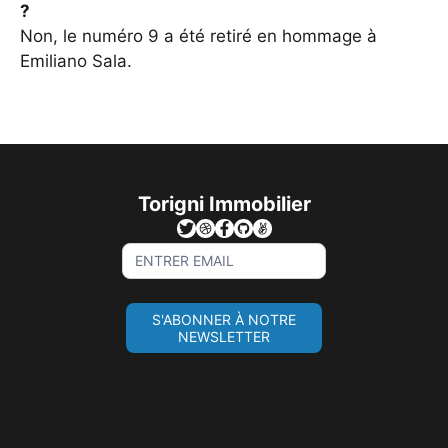
?
Non, le numéro 9 a été retiré en hommage à
Emiliano Sala.
Torigni Immobilier
Sign
Up
For
S'ABONNER À NOTRE
Newsletter
NEWSLETTER
Si vous êtes un humain,
ne remplissez pas ce
champ.