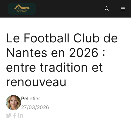
Aller
Me
au
contenu
Le Football Club de
Nantes en 2026 :
entre tradition et
renouveau
Pelletier
27/03/2026