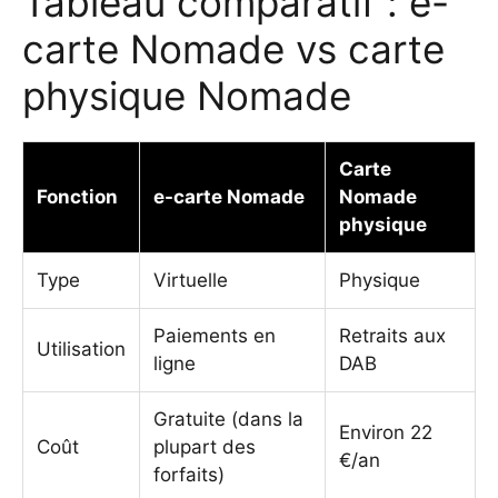
Tableau comparatif : e-
carte Nomade vs carte
physique Nomade
Carte
Fonction
e-carte Nomade
Nomade
physique
Type
Virtuelle
Physique
Paiements en
Retraits aux
Utilisation
ligne
DAB
Gratuite (dans la
Environ 22
Coût
plupart des
€/an
forfaits)