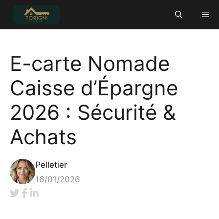
Aller
Me
au
contenu
E-carte Nomade
Caisse d’Épargne
2026 : Sécurité &
Achats
Pelletier
16/01/2026