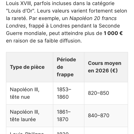
Louis XVIII, parfois incluses dans la catégorie
"Louis d’Or". Leurs valeurs varient fortement selon
la rareté. Par exemple, un
Napoléon 20 francs
Londres
, frappé à Londres pendant la Seconde
Guerre mondiale, peut atteindre plus de
1 000 €
en raison de sa faible diffusion.
Période
Cours moyen
Type de pièce
de
en 2026 (€)
frappe
Napoléon III,
1853–
820–850
tête nue
1860
Napoléon III,
1861–
840–870
tête laurée
1870