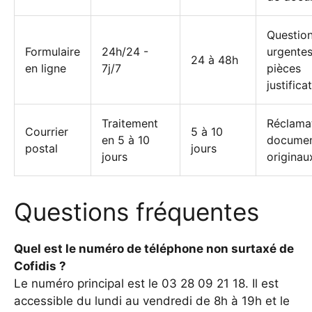
Questio
Formulaire
24h/24 -
urgentes
24 à 48h
en ligne
7j/7
pièces
justifica
Traitement
Réclamat
Courrier
5 à 10
en 5 à 10
docume
postal
jours
jours
originau
Questions fréquentes
Quel est le numéro de téléphone non surtaxé de
Cofidis ?
Le numéro principal est le 03 28 09 21 18. Il est
accessible du lundi au vendredi de 8h à 19h et le