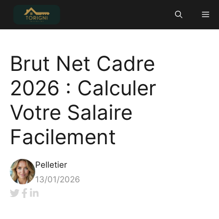
Aller
Me
au
contenu
Brut Net Cadre
2026 : Calculer
Votre Salaire
Facilement
Pelletier
13/01/2026