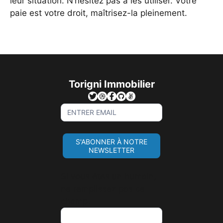
leur situation. N’hésitez pas à les utiliser. Votre
paie est votre droit, maîtrisez-la pleinement.
Torigni Immobilier
Sign
Up
For
S'ABONNER À NOTRE
Newsletter
NEWSLETTER
Si vous êtes un humain,
ne remplissez pas ce
champ.