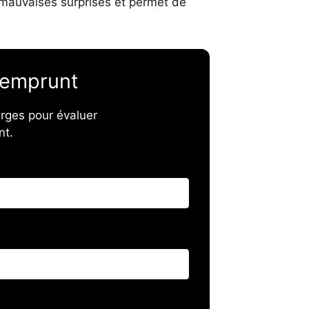
 mauvaises surprises et permet de
'emprunt
rges pour évaluer
nt.